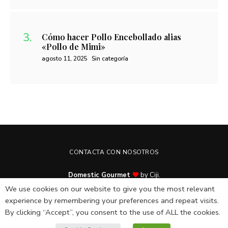
Cómo hacer Pollo Encebollado alias
«Pollo de Mimi»
agosto 11, 2025
Sin categoría
CONTACTA CON NOSOTROS
Domestic Gourmet
by Ciji.
© Copyright 2025. All rights reserved.
We use cookies on our website to give you the most relevant
experience by remembering your preferences and repeat visits.
By clicking “Accept”, you consent to the use of ALL the cookies.
English
(
Inglés
)
Español