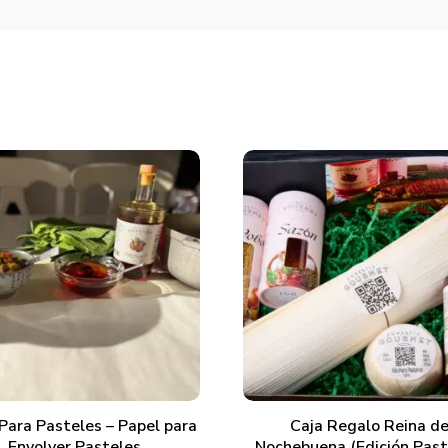
AÑADIR AL CARRITO
AÑADIR AL CARRITO
Para Pasteles – Papel para
Caja Regalo Reina d
Envolver Pasteles
Nochebuena (Edición Past