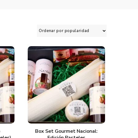
AÑADIR AL CARRITO
e
Box Set Gourmet Nacional:
eles)
Edición Pasteles