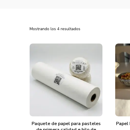
Ordenado
Mostrando los 4 resultados
por
popularidad
AÑADIR AL CARRITO
Paquete de papel para pasteles
Papel 
de primera calidad e hilo de